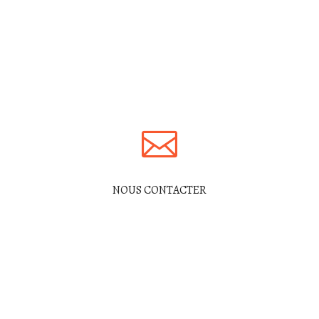
Adhésion
Don en ligne
Don matériel
Volontariat
Nos partenaires
NOUS CONTACTER
En France
En Inde