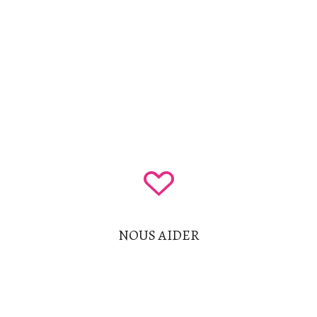
Agenda
Dîners-rencontres
Tournoi de Golf
Voyages
NOUS AIDER