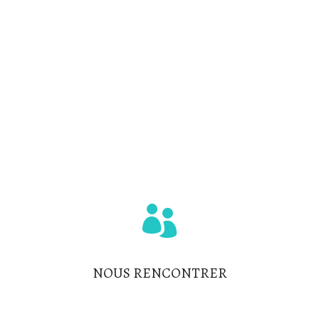
Project Why
Les Nouvelles
Dossier & Rapports AG
Photos & Vidéos
L’équipe
NOUS RENCONTRER